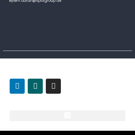
eylem.duran@spotgroup.de
Follow us
Allgemein
Unsere Unternehmen